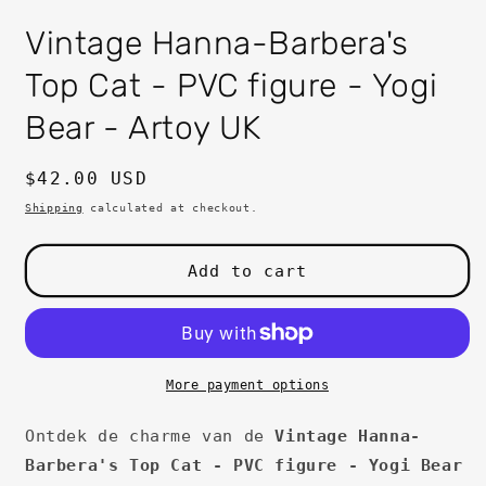
in
i
modal
m
Vintage Hanna-Barbera's
Top Cat - PVC figure - Yogi
Bear - Artoy UK
Regular
$42.00 USD
price
Shipping
calculated at checkout.
Add to cart
More payment options
Ontdek de charme van de
Vintage Hanna-
Barbera's Top Cat - PVC figure - Yogi Bear