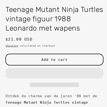
in
i
modal
m
Teenage Mutant Ninja Turtles
vintage figuur 1988
Leonardo met wapens
Regular
$21.00 USD
price
Shipping
calculated at checkout.
Add to cart
Ontdek de charme van de jaren '80 met de
Teenage Mutant Ninja Turtles vintage