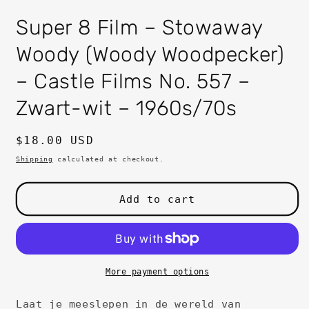
in
i
modal
m
Super 8 Film – Stowaway
Woody (Woody Woodpecker)
– Castle Films No. 557 –
Zwart-wit – 1960s/70s
Regular
$18.00 USD
price
Shipping
calculated at checkout.
Add to cart
More payment options
Laat je meeslepen in de wereld van