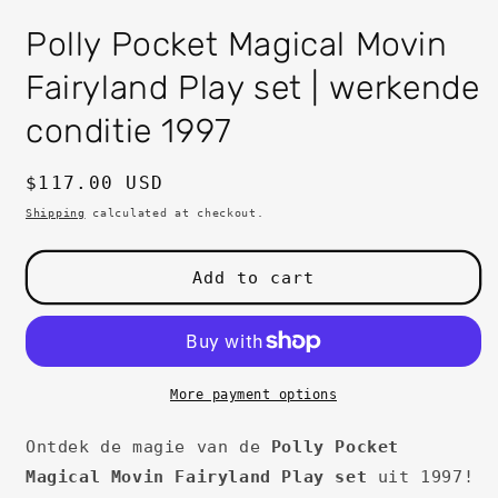
in
i
modal
m
Polly Pocket Magical Movin
Fairyland Play set | werkende
conditie 1997
Regular
$117.00 USD
price
Shipping
calculated at checkout.
Add to cart
More payment options
Ontdek de magie van de
Polly Pocket
Magical Movin Fairyland Play set
uit 1997!