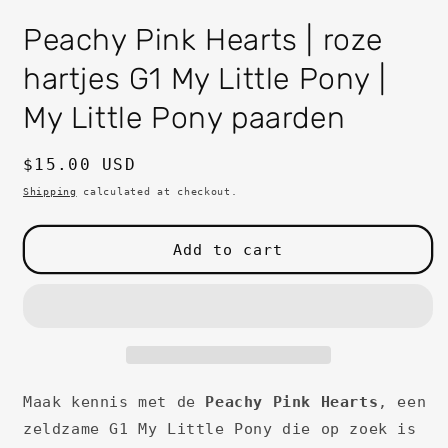
in
i
modal
m
Peachy Pink Hearts | roze
hartjes G1 My Little Pony |
My Little Pony paarden
Regular
$15.00 USD
price
Shipping
calculated at checkout.
Add to cart
Maak kennis met de
Peachy Pink Hearts
, een
zeldzame G1 My Little Pony die op zoek is