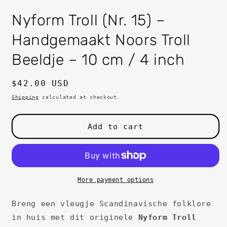
in
i
modal
m
Nyform Troll (Nr. 15) –
Handgemaakt Noors Troll
Beeldje – 10 cm / 4 inch
Regular
$42.00 USD
price
Shipping
calculated at checkout.
Add to cart
More payment options
Breng een vleugje Scandinavische folklore
in huis met dit originele
Nyform Troll