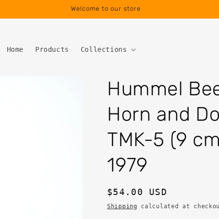
Welcome to our store
Home
Products
Collections
Hummel Beel
Horn and Do
TMK-5 (9 cm 
1979
Regular
$54.00 USD
price
Shipping
calculated at checko