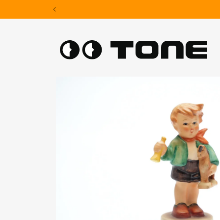
Skip to
content
Skip to
product
information