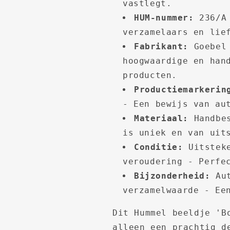
vastlegt.
HUM-nummer:
236/A 
verzamelaars en lie
Fabrikant:
Goebel 
hoogwaardige en han
producten.
Productiemarkerin
- Een bewijs van au
Materiaal:
Handbes
is uniek en van uit
Conditie:
Uitsteke
veroudering - Perfe
Bijzonderheid:
Aut
verzamelwaarde - Ee
Dit Hummel beeldje 'B
alleen een prachtig d