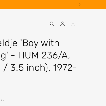
Log
Cart
in
dje 'Boy with
g' - HUM 236/A,
/ 3.5 inch), 1972-
ut.