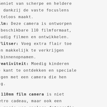
eniet van scherpe en heldere
, dankzij de vaste focuslens
iteloos maakt.
ilm:
Deze camera is ontworpen
 beschikbare 110 filmformaat,
oudig filmen en ontwikkelen.
flitser:
Voeg extra flair toe
en makkelijk te verkrijgen
 binnenopnamen.
reativiteit:
Moedig kinderen
e kant te ontdekken en speciale
ggen met een camera die hen
ng.
 110mm film camera
is niet
etro cadeau, maar ook een