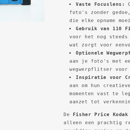
Vaste Focuslens:
G
foto's zonder gedoe
die elke opname moe
Gebruik van 110 F
voor het nog steeds
wat zorgt voor eenv
Optionele Wegwerp
aan je foto's met e
wegwerpflitser voor
Inspiratie voor C
aan om hun creatiev
momenten vast te le
aanzet tot verkenni
De
Fisher Price Kodak
alleen een prachtig r