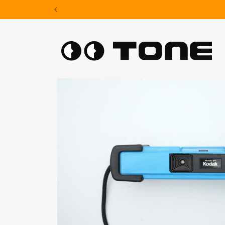
Skip to
content
Skip to
product
information