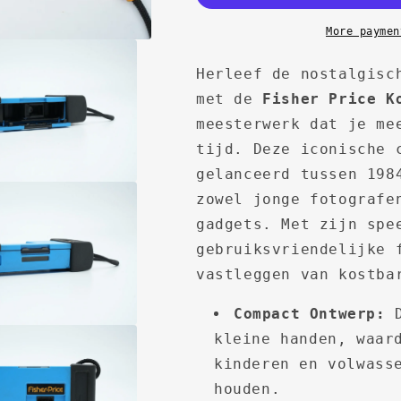
More paymen
Herleef de nostalgisc
met de
Fisher Price K
meesterwerk dat je me
tijd. Deze iconische 
gelanceerd tussen 198
zowel jonge fotografe
gadgets. Met zijn spe
gebruiksvriendelijke 
vastleggen van kostba
Compact Ontwerp:
D
kleine handen, waar
kinderen en volwass
houden.