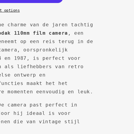
t options
he charme van de jaren tachtig
odak 110mm film camera
, een
eneemt op een reis terug in de
camera, oorspronkelijk
4 en 1987, is perfect voor
n als liefhebbers van retro
else ontwerp en
functies maakt het het
re momenten eenvoudig en leuk.
e camera past perfect in
door hij ideaal is voor
enen die van vintage stijl