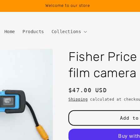
Welcome to our store
Home
Products
Collections
Fisher Pric
film camera
Regular
$47.00 USD
price
Shipping
calculated at checko
Add to