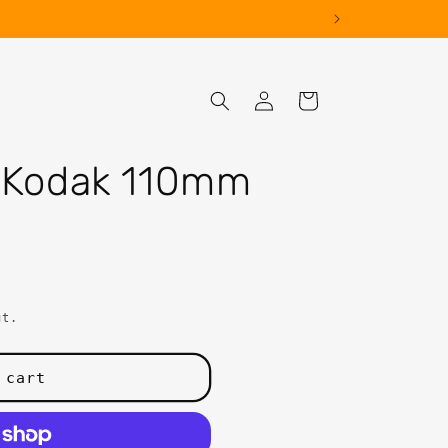
Log
Cart
in
e Kodak 110mm
ut.
 cart