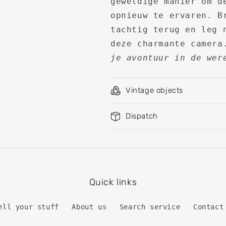
geweldige manier om d
opnieuw te ervaren. B
tachtig terug en leg 
deze charmante camer
je avontuur in de wer
Vintage objects
Dispatch
Quick links
ell ​​your stuff
About us
Search service
Contact