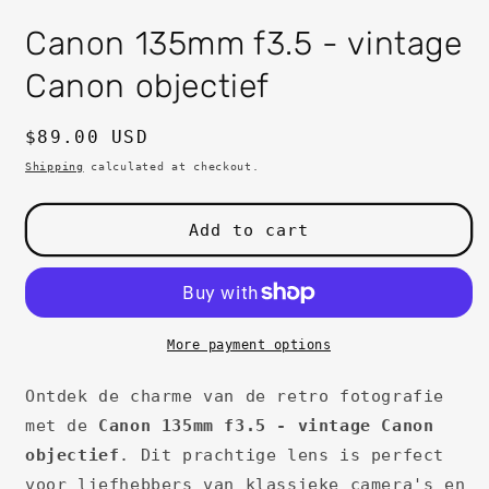
in
i
modal
m
Canon 135mm f3.5 - vintage
Canon objectief
Regular
$89.00 USD
price
Shipping
calculated at checkout.
Add to cart
More payment options
Ontdek de charme van de retro fotografie
met de
Canon 135mm f3.5 - vintage Canon
objectief
. Dit prachtige lens is perfect
voor liefhebbers van klassieke camera's en