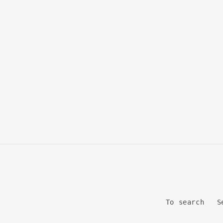
modal
To search
S