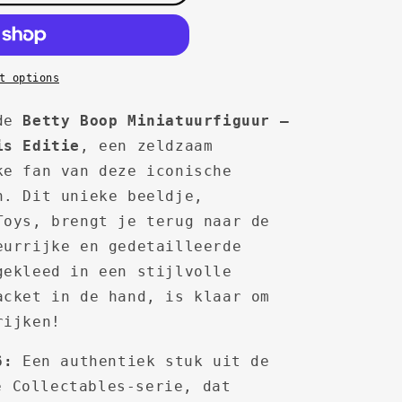
t options
 de
Betty Boop Miniatuurfiguur –
is Editie
, een zeldzaam
ke fan van deze iconische
n. Dit unieke beeldje,
Toys, brengt je terug naar de
eurrijke en gedetailleerde
gekleed in een stijlvolle
acket in de hand, is klaar om
rijken!
6:
Een authentiek stuk uit de
e Collectables-serie, dat