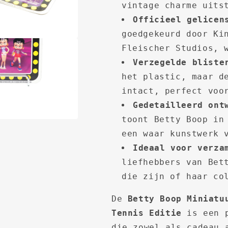
vintage charme uits
Officieel gelicen
goedgekeurd door Ki
Fleischer Studios, 
Verzegelde bliste
het plastic, maar d
intact, perfect voo
Gedetailleerd ont
toont Betty Boop in
een waar kunstwerk 
Ideaal voor verza
liefhebbers van Bet
die zijn of haar co
De
Betty Boop Miniatu
Tennis Editie
is een p
die zowel als cadeau 