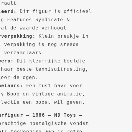
traalt.
seerd:
Dit figuur is officieel
ng Features Syndicate &
wat de waarde verhoogt.
rverpakking:
Klein breukje in
e verpakking is nog steeds
r verzamelaars.
werp:
Dit kleurrijke beeldje
 haar beste tennisuitrusting,
voor de ogen.
melaars:
Een must-have voor
ty Boop en vintage animatie,
llectie een boost wil geven.
urfiguur – 1986 – MD Toys –
rachtige nostalgische vondst
als toevoeging aan je retro