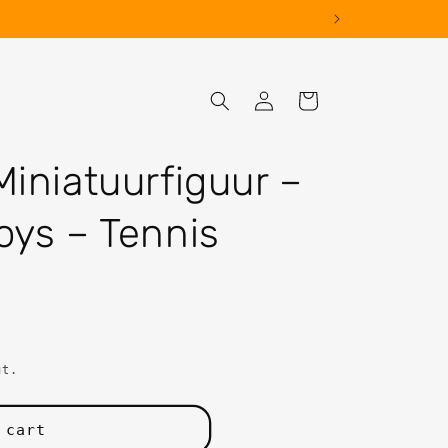
Log
Cart
in
iniatuurfiguur –
oys – Tennis
ut.
 cart