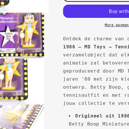
More paymen
Ontdek de charme van
1986 – MD Toys – Tenn
verzamelobject dat el
animatie zal betovere
geproduceerd door MD 
jaren '80 met zijn kl
ontwerp. Betty Boop, 
tennisoutfit en met r
jouw collectie te ver
Origineel uit 198
Betty Boop Miniatur