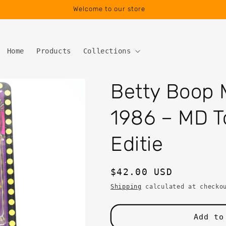
Welcome to our store
Home
Products
Collections
Betty Boop M
1986 – MD T
Editie
Regular
$42.00 USD
price
Shipping
calculated at checko
Add to