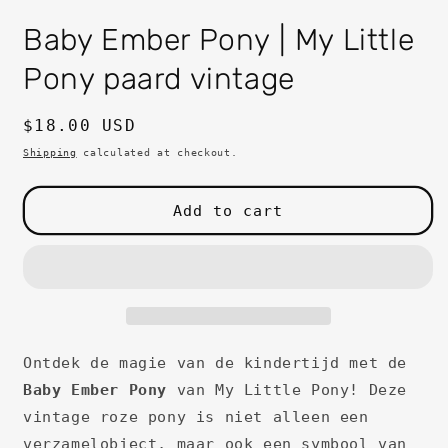
in
i
modal
m
Baby Ember Pony | My Little
Pony paard vintage
Regular
$18.00 USD
price
Shipping
calculated at checkout.
Add to cart
Ontdek de magie van de kindertijd met de
Baby Ember Pony
van My Little Pony! Deze
vintage roze pony is niet alleen een
verzamelobject, maar ook een symbool van